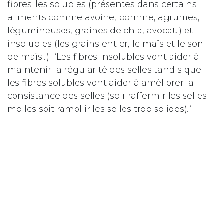
fibres: les solubles (présentes dans certains
aliments comme avoine, pomme, agrumes,
légumineuses, graines de chia, avocat..) et
insolubles (les grains entier, le maïs et le son
de maïs...). “Les fibres insolubles vont aider à
maintenir la régularité des selles tandis que
les fibres solubles vont aider à améliorer la
consistance des selles (soir raffermir les selles
molles soit ramollir les selles trop solides).“
Elle ajoute que les fibres solubles permettent
de
réduire le cholestérol
sanguin et
contrôler
la glycémie
. En cas de troubles gastro-
intestinaux, Charlotte Demortier conseille de
limiter les fibres insolubles et favoriser les
fibres solubles. Elle ajoute que les fibres